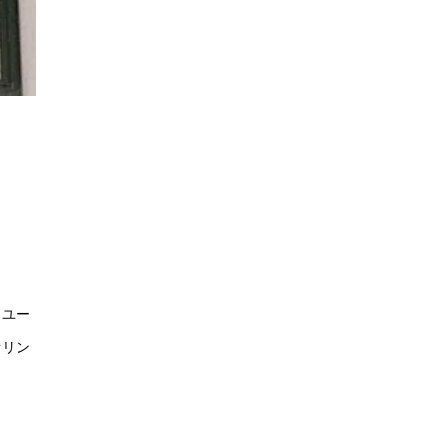
、ユー
オリン