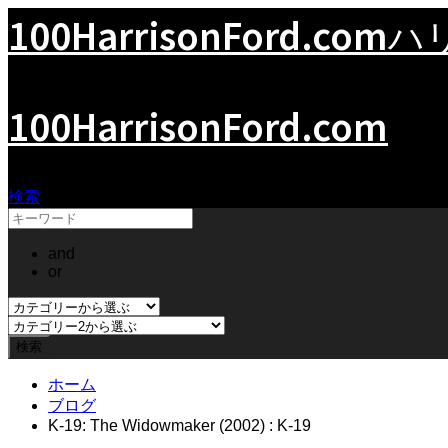
100HarrisonFord.com
ハ
100HarrisonFord.com
検索
and
or
ホーム
ブログ
K-19: The Widowmaker (2002) : K-19