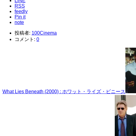
LINE
RSS
feedly
Pin it
note
投稿者:
100Cinema
コメント:
0
What Lies Beneath (2000) : ホワット・ライズ・ビニース