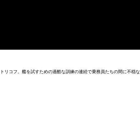
たボストリコフ。艦を試すための過酷な訓練の連続で乗務員たちの間に不