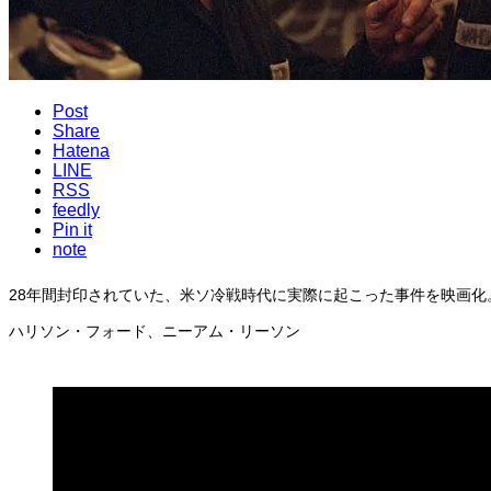
Post
Share
Hatena
LINE
RSS
feedly
Pin it
note
28年間封印されていた、米ソ冷戦時代に実際に起こった事件を映画
ハリソン・フォード、ニーアム・リーソン