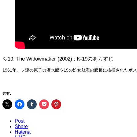
K-19: The Widowmaker (2002) : K-19のあらすじ
1961年。ソ連の原子力潜水艦K-19の処女航海の艦長に抜擢され
共有:
Post
Share
Hatena