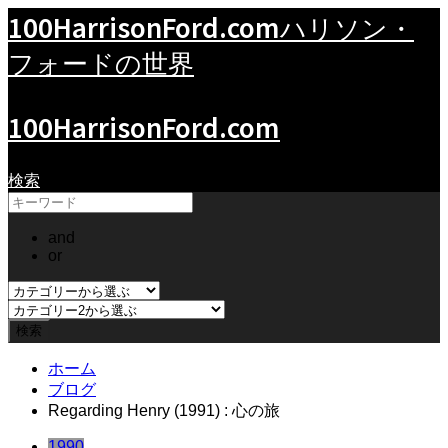
100HarrisonFord.com
ハリソン・
フォードの世界
100HarrisonFord.com
検索
and
or
ホーム
ブログ
Regarding Henry (1991) : 心の旅
1990