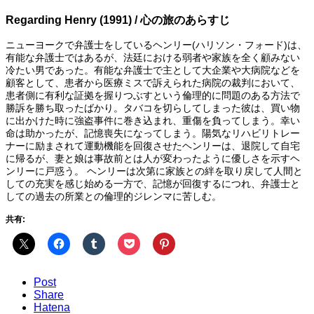
Regarding Henry (1991) / 心の旅のあらすじ
ニューヨークで弁護士をしているヘンリー(ハリソン・フォード)は、
有能な弁護士ではあるが、法廷における弱者や家族を全く顧みない
冷たい男であった。有能な弁護士で主として大企業や大病院などを
顧客として、患者から医療ミスで訴えられた病院の裁判において、
患者側に有利な証拠を握りつぶすという倫理的に問題のある方法で
勝訴を勝ち取ったばかり。タバコを切らしてしまった彼は、買い物
に出かけた時に強盗事件に巻き込まれ、重傷を負ってしまう。幸い
命は助かったが、記憶喪失になってしまう。陽気なリハビリトレー
ナーに励まされて運動機能を回復させたヘンリーは、退院して自宅
に帰るが、妻と娘は事故前とは人が変わったように優しさを示すヘ
ンリーに戸惑う。 ヘンリーは次第に家族との絆を取り戻して人間と
しての充実を感じ始める一方で、記憶が回復するにつれ、弁護士と
しての過去の所業との倫理的ジレンマに苦しむ。
共有:
Post
Share
Hatena