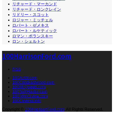
リチャード・マーカンド
リチャード・ロンクレイン
リドリー・スコット
ロジャー・ミッチェル
ロバート・ゼメキス
ロバート・ルケティック
ロマン・ポランスキー
ロン・シェルトン
100HarrisonFord.com
RSS
100Actor.com
100ClintEastwood.com
100McQueen.com
100TomHanks.com
100TomCruise.com
100Cinema.info
Copyright
©
100HarrisonFord.com
. All Rights Reserved.