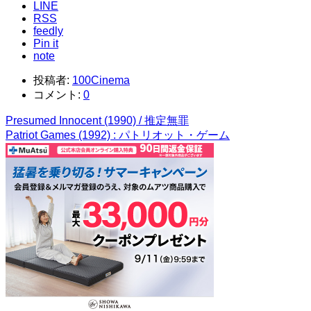
LINE
RSS
feedly
Pin it
note
投稿者:
100Cinema
コメント:
0
Presumed Innocent (1990) / 推定無罪
Patriot Games (1992) : パトリオット・ゲーム